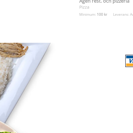
Agen rest. och pizzeria
Pizza
Minimum:
100 kr
Leverans:
A