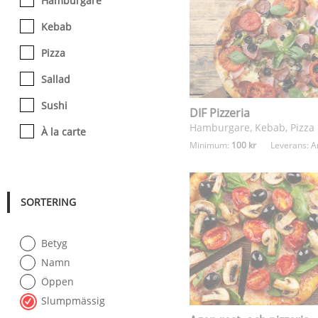
Hamburgare
Kebab
Pizza
Sallad
Sushi
DIF Pizzeria
Hamburgare, Kebab, Pizza
À la carte
Minimum:
100 kr
Leverans:
A
SORTERING
Betyg
Namn
Öppen
Slumpmässig