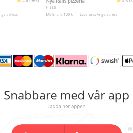
4.4 (966)
Nya Ralfs pizzeria
4.3 (
Pizza
nge adress
Minimum:
100 kr
Leverans:
Ange adress
Snabbare med vår app
Ladda ner appen