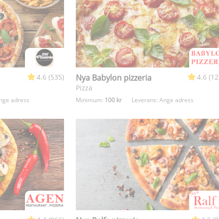
4.6 (535)
Nya Babylon pizzeria
4.6 (12
Pizza
nge adress
Minimum:
100 kr
Leverans:
Ange adress