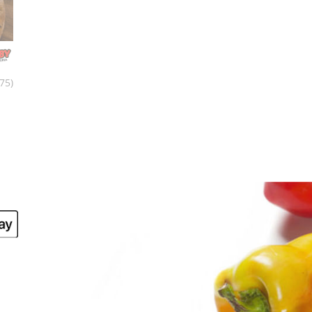
675)
d