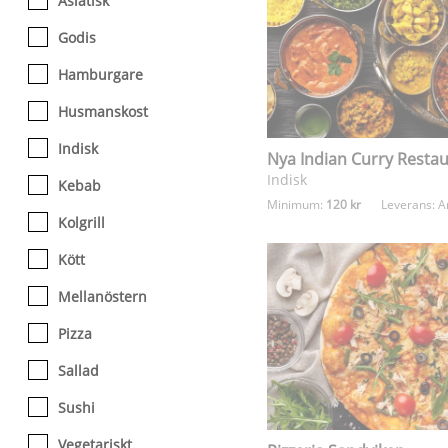
Asiatisk
Godis
Hamburgare
Husmanskost
Indisk
Nya Indian Curry Resta
Indisk
Kebab
Minimum:
120 kr
Leverans:
A
Kolgrill
Kött
Mellanöstern
Pizza
Sallad
Sushi
Vegetariskt