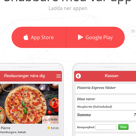
Ladda ner appen
App Store
Google Play