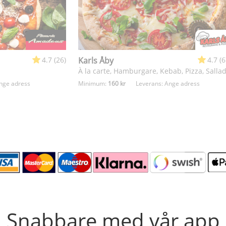
4.7 (26)
Karls Åby
4.7 (
À la carte, Hamburgare, Kebab, Pizza, Salla
nge adress
Minimum:
160 kr
Leverans:
Ange adress
Snabbare med vår app