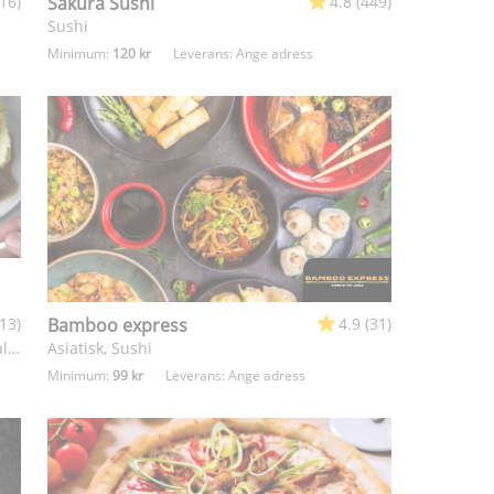
(16)
Sakura Sushi
4.8 (449)
Sushi
Minimum:
120 kr
Leverans:
Ange adress
(13)
Bamboo express
4.9 (31)
Hamburgare, Husmanskost, Kebab, Pizza, Sallad
Asiatisk, Sushi
Minimum:
99 kr
Leverans:
Ange adress