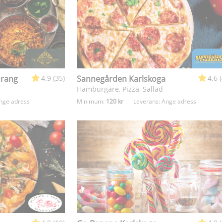
urang
4.9 (35)
Sannegården Karlskoga
4.6 
Hamburgare, Pizza, Sallad
nge adress
Minimum:
120 kr
Leverans:
Ange adress