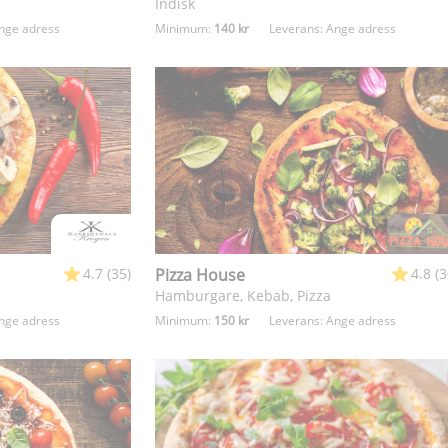
Indisk
nge adress
Minimum:
140 kr
Leverans:
Ange adress
4.7 (35)
Pizza House
4.8 (
Hamburgare, Kebab, Pizza
nge adress
Minimum:
150 kr
Leverans:
Ange adress