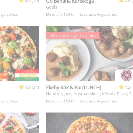
4.9 (19)
Go Banana Karlskoga
4.8 
Godis
nge adress
Minimum:
150 kr
Leverans:
Ange adress
33 cl dricka ingår i alla rätter
4.9 (34)
Ekeby Kök & Bar(LUNCH)
4.2 
nge adress
Minimum:
150 kr
Leverans:
Ange adress