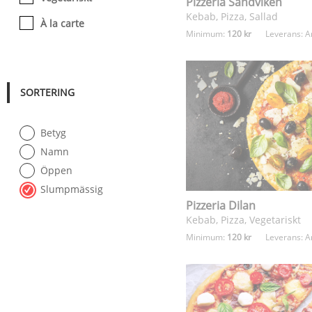
Pizzeria Sandviken
Kebab, Pizza, Sallad
À la carte
Minimum:
120 kr
Leverans:
A
SORTERING
Betyg
Namn
Öppen
Slumpmässig
Pizzeria Dilan
Kebab, Pizza, Vegetariskt
Minimum:
120 kr
Leverans:
A