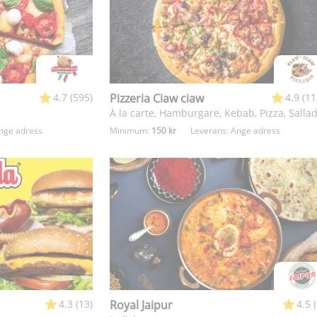
4.7 (595)
Pizzeria Ciaw ciaw
4.9 (11
À la carte, Hamburgare, Kebab, Pizza, Salla
nge adress
Minimum:
150 kr
Leverans:
Ange adress
4.3 (13)
Royal Jaipur
4.5 