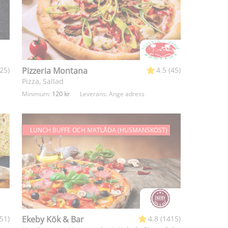
25)
Pizzeria Montana
4.5 (45)
d
Pizza, Sallad
Minimum:
120 kr
Leverans:
Ange adress
LUNCH BUFFE OCH MATLÅDA (HUSMANSKOST)
(51)
Ekeby Kök & Bar
4.8 (1415)